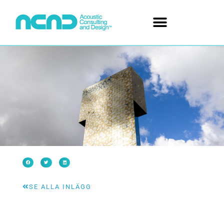
SE ALLA INLÄGG