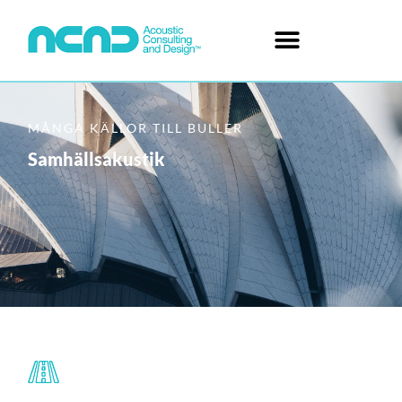
MÅNGA KÄLLOR TILL BULLER
Samhällsakustik