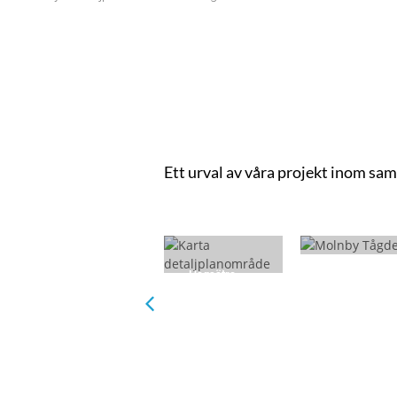
Ett urval av våra projekt inom sa
Hagsätra,
Molnby
samordnad
tågdepå
trafikbullerut
redning