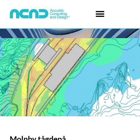
Molnby tågdepå