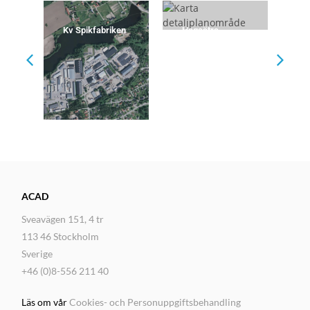
Kv Spikfabriken
Hagsätra,
Ny
samordnad
trafikbullerutred
ning
ACAD
Sveavägen 151, 4 tr
113 46 Stockholm
Sverige
+46 (0)8-556 211 40
Läs om vår
Cookies- och Personuppgiftsbehandling