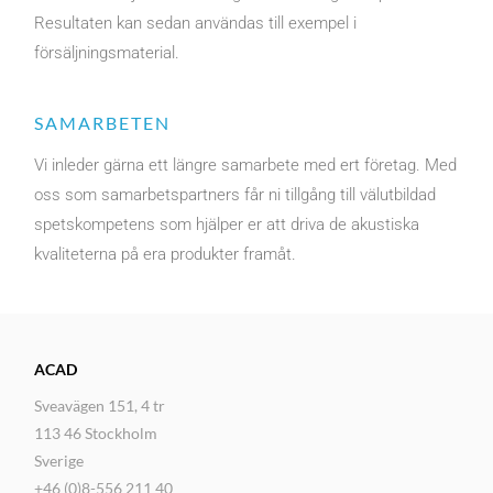
Resultaten kan sedan användas till exempel i
försäljningsmaterial.
SAMARBETEN
Vi inleder gärna ett längre samarbete med ert företag. Med
oss som samarbetspartners får ni tillgång till välutbildad
spetskompetens som hjälper er att driva de akustiska
kvaliteterna på era produkter framåt.
ACAD
Sveavägen 151, 4 tr
113 46 Stockholm
Sverige
+46 (0)8-556 211 40