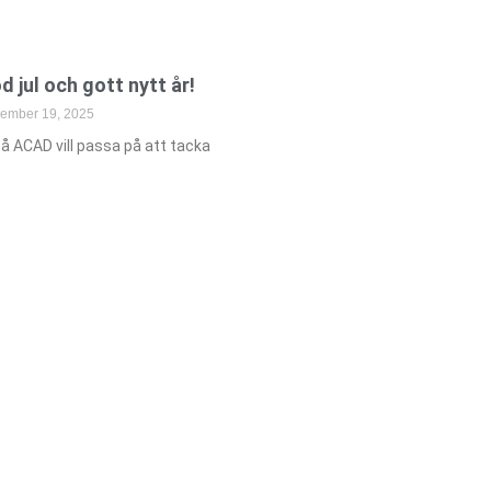
d jul och gott nytt år!
ember 19, 2025
på ACAD vill passa på att tacka