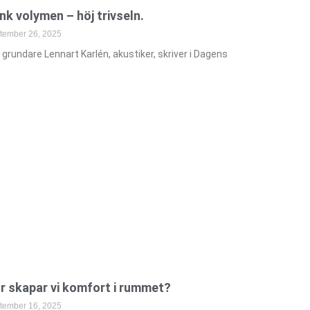
nk volymen – höj trivseln.
tember 26, 2025
 grundare Lennart Karlén, akustiker, skriver i Dagens
r skapar vi komfort i rummet?
tember 16, 2025