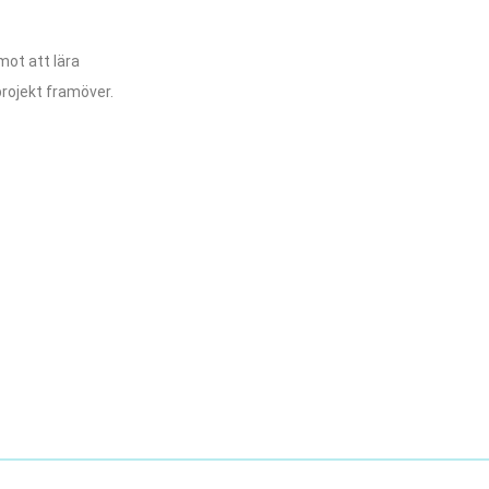
mot att lära
rojekt framöver.