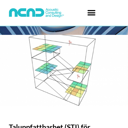
Taluppfattbarhet (STI) för