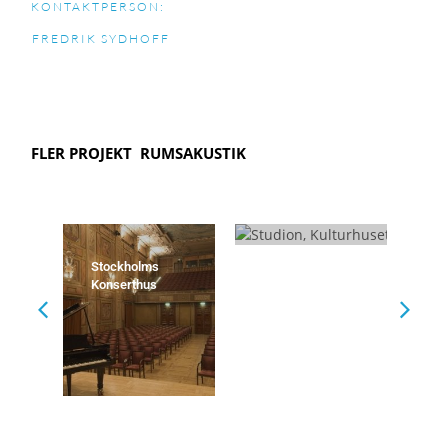
KONTAKTPERSON:
FREDRIK SYDHOFF
FLER PROJEKT
RUMSAKUSTIK
Stockholms
Studion,
Po
Konserthus
Kulturhuset
m