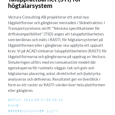
högtalarsystem
Vectura Consulting AB projekterar ett antal nya
tågplattformar och gångbroar mestadels i Skånetrakten. I
Transportsyrelsens skrift "Tekniska specifikationer för
driftskompatibilitet" (TSD) anges att taluppfattbarheten,
som beräknas och mäts i RASTI, för högtalarsystemet på
tågplattformen eller i gångbroar ska uppfylla ett uppsatt
krav. Vi på ACAD simluerar taluppfattbarheten (RASTI) för
tågplattformarna och gångbroarna på uppdrag av Vectura.
Simuleringen utförs med en rumsakustisk modell där
egenskaperna för rummets väggar, tak och golv och
högtalarnas placering, antal, direktivitet och ljudstyrka
analyseras och definieras. Resultatet ger en överblick i
form av ett raster av RASTI-värden över hela plattformen
eller gångbron.
DATUM: 2014-05-27 08:33:12
KUND:
REFERENSNUMMER: 11277