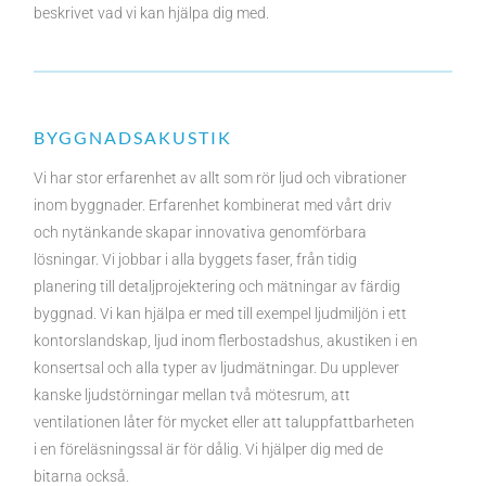
beskrivet vad vi kan hjälpa dig med.
BYGGNADSAKUSTIK
Vi har stor erfarenhet av allt som rör ljud och vibrationer
inom byggnader. Erfarenhet kombinerat med vårt driv
och nytänkande skapar innovativa genomförbara
lösningar. Vi jobbar i alla byggets faser, från tidig
planering till detaljprojektering och mätningar av färdig
byggnad. Vi kan hjälpa er med till exempel ljudmiljön i ett
kontorslandskap, ljud inom flerbostadshus, akustiken i en
konsertsal och alla typer av ljudmätningar. Du upplever
kanske ljudstörningar mellan två mötesrum, att
ventilationen låter för mycket eller att taluppfattbarheten
i en föreläsningssal är för dålig. Vi hjälper dig med de
bitarna också.