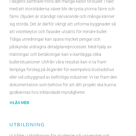
I dagens samhälle finns det många källor till buller. I takt
med att storstäderna växer blir de tysta ytorna färre och
färre. Oljuden är ständigt närvarande och många känner
sig störda. Det är därför viktigt att utforma byggnader så
att vistelseytor och fasader utsätts för mindre buller.
Tidiga utredningar kan spara mycket pengar och
påskynda utdragna detaljplaneprocesser. Med hjälp av
mätningar och beräkningar kan vi kartlägga olika
bullersituationer. Utifrån våra resultat kan vi ta fram
lämpliga förslag på åtgärder för exempelvis bostadshus
eller vid utbyggnad av befintliga industrier. Vi tar fram den
dokumentation som behövs för att ditt projekt ska kunna
godkännas hos inblandade myndigheter.
LÄS MER
UTBILDNING
Vi håller i utbildningar för studenter på universitet och