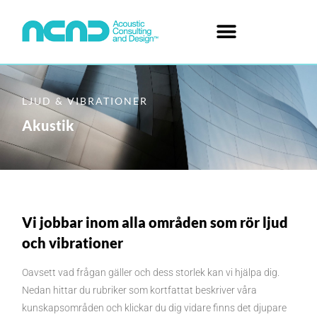
LJUD & VIBRATIONER
Akustik
Vi jobbar inom alla områden som rör ljud
och vibrationer
Oavsett vad frågan gäller och dess storlek kan vi hjälpa dig.
Nedan hittar du rubriker som kortfattat beskriver våra
kunskapsområden och klickar du dig vidare finns det djupare