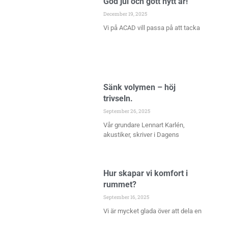
God jul och gott nytt år!
December 19, 2025
Vi på ACAD vill passa på att tacka
Sänk volymen – höj
trivseln.
September 26, 2025
Vår grundare Lennart Karlén,
akustiker, skriver i Dagens
Hur skapar vi komfort i
rummet?
September 16, 2025
Vi är mycket glada över att dela en