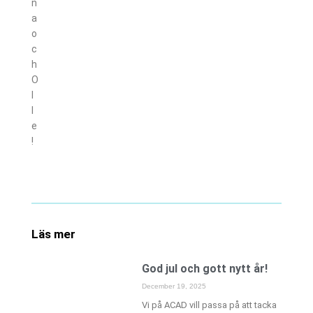
n
a
o
c
h
O
l
l
e
!
Läs mer
God jul och gott nytt år!
December 19, 2025
Vi på ACAD vill passa på att tacka