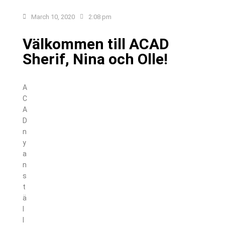
March 10, 2020
2:08 pm
Välkommen till ACAD
Sherif, Nina och Olle!
A
C
A
D
n
y
a
n
s
t
ä
l
l