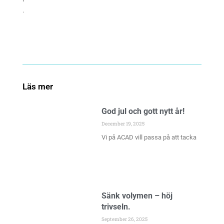
.
Läs mer
God jul och gott nytt år!
December 19, 2025
Vi på ACAD vill passa på att tacka
Sänk volymen – höj
trivseln.
September 26, 2025