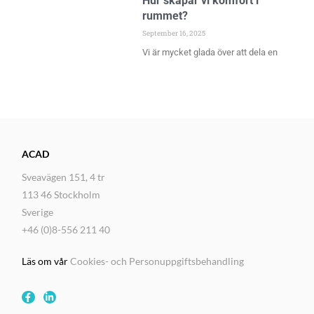
Hur skapar vi komfort i
rummet?
September 16, 2025
Vi är mycket glada över att dela en
ACAD
Sveavägen 151, 4 tr
113 46 Stockholm
Sverige
+46 (0)8-556 211 40
Läs om vår
Cookies- och Personuppgiftsbehandling