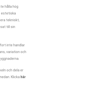
te hålla hög
 estetiska
era tekniskt,
t till sin
fort inte handlar
ans, variation och
byggnaderna.
ikeln och dela er
nedan. Klicka
här