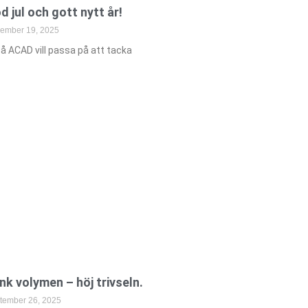
d jul och gott nytt år!
ember 19, 2025
på ACAD vill passa på att tacka
nk volymen – höj trivseln.
tember 26, 2025