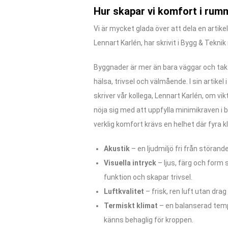
Hur skapar vi komfort i rum
Vi är mycket glada över att dela en artike
Lennart Karlén, har skrivit i Bygg & Teknik
Byggnader är mer än bara väggar och tak –
hälsa, trivsel och välmående. I sin artikel 
skriver vår kollega, Lennart Karlén, om vik
nöja sig med att uppfylla minimikraven i
verklig komfort krävs en helhet där fyra 
Akustik
– en ljudmiljö fri från störande
Visuella intryck
– ljus, färg och form
funktion och skapar trivsel.
Luftkvalitet
– frisk, ren luft utan drag 
Termiskt klimat
– en balanserad tem
känns behaglig för kroppen.