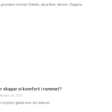
 grundare Lennart Karlén, akustiker, skriver i Dagens
r skapar vi komfort i rummet?
tember 16, 2025
är mycket glada över att dela en