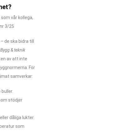
met?
l som vår kollega,
 nr 3/25
 de ska bidra till
i
Bygg & teknik
ten av att inte
 byggnormerna. För
klimat samverkar:
 buller.
 som stödjer
eller dåliga lukter.
peratur som