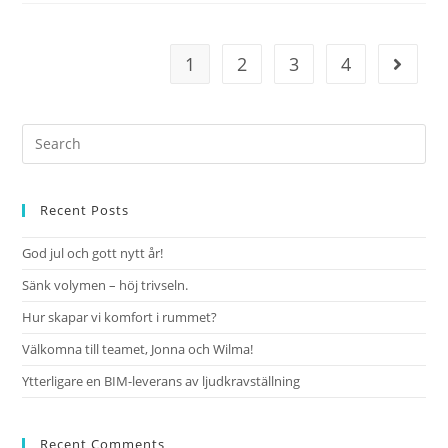
1
2
3
4
Recent Posts
God jul och gott nytt år!
Sänk volymen – höj trivseln.
Hur skapar vi komfort i rummet?
Välkomna till teamet, Jonna och Wilma!
Ytterligare en BIM-leverans av ljudkravställning
Recent Comments