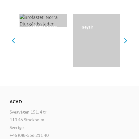
ch
Brofästet, Norra
Geysir
Gu
Djurgårdsstaden
ky
ka
er
ACAD
Sveavägen 151, 4 tr
113 46 Stockholm
Sverige
+46 (0)8-556 211 40