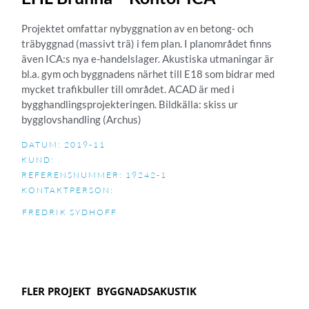
Projektet omfattar nybyggnation av en betong- och
träbyggnad (massivt trä) i fem plan. I planområdet finns
även ICA:s nya e-handelslager. Akustiska utmaningar är
bl.a. gym och byggnadens närhet till E18 som bidrar med
mycket trafikbuller till området. ACAD är med i
bygghandlingsprojekteringen. Bildkälla: skiss ur
bygglovshandling (Archus)
DATUM: 2019-11
KUND:
REFERENSNUMMER: 19242-1
KONTAKTPERSON:
FREDRIK SYDHOFF
FLER PROJEKT
BYGGNADSAKUSTIK