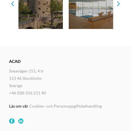
År
ACAD
Sveavägen 151, 4 tr
113 46 Stockholm
Sverige
+46 (0)8-556 211 40
Läs om vår
Cookies- och Personuppgiftsbehandling