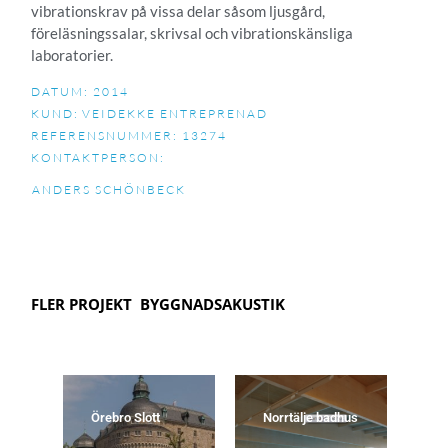
vibrationskrav på vissa delar såsom ljusgård,
föreläsningssalar, skrivsal och vibrationskänsliga
laboratorier.
DATUM: 2014
KUND:
VEIDEKKE ENTREPRENAD
REFERENSNUMMER: 13274
KONTAKTPERSON:
ANDERS SCHÖNBECK
FLER PROJEKT
BYGGNADSAKUSTIK
set
Örebro Slott
Norrtälje badhus
Kv
Po