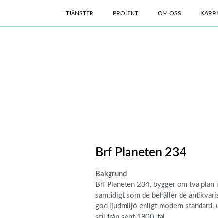
TJÄNSTER
PROJEKT
OM OSS
KARRI
Brf Planeten 234
Bakgrund
Brf Planeten 234, bygger om två plan i 
samtidigt som de behåller de antikvari
god ljudmiljö enligt modern standard, 
stil från sent 1800-tal.