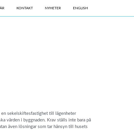
ÄR
KONTAKT
NYHETER
ENGLISH
en sekelskiftesfastighet till lägenheter
ska värden i byggnaden. Krav ställs inte bara på
utan även lösningar som tar hänsyn till husets