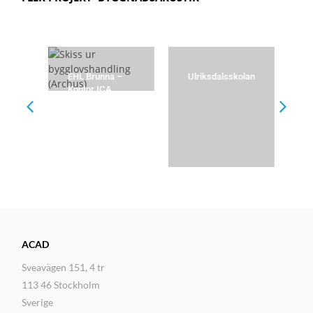
EHL Brunna –
Ulriksdalsskolan
S
Kontor ICA
st
pr
ACAD
Sveavägen 151, 4 tr
113 46 Stockholm
Sverige