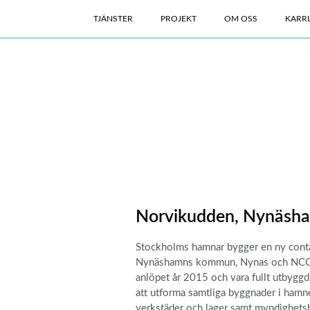
TJÄNSTER
PROJEKT
OM OSS
KARRI
Norvikudden, Nynäsh
Stockholms hamnar bygger en ny cont
Nynäshamns kommun, Nynas och NCC. 
anlöpet år 2015 och vara fullt utbyggd
att utforma samtliga byggnader i hamn
verkstäder och lager samt myndighets