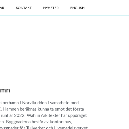
ÄR
KONTAKT
NYHETER
ENGLISH
amn
ainerhamn i Norvikudden i samarbete med
Hamnen beräknas kunna ta emot det första
 runt år 2022. Wåhlin Arkitekter har uppdraget
en. Byggnaderna består av kontorshus,
byggnader för Tullverket och Livsmedelsverket.