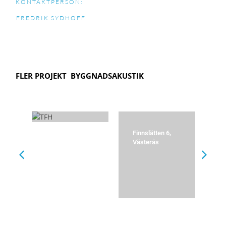
KONTAKTPERSON:
FREDRIK SYDHOFF
FLER PROJEKT
BYGGNADSAKUSTIK
ch
Technology for
Finnslätten 6,
Ka
Health
Västerås