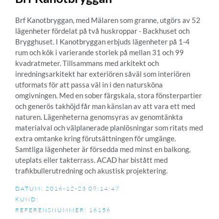
Brf Kanotbryggan, med Mälaren som granne, utgörs av 52
lägenheter fördelat på två huskroppar - Backhuset och
Brygghuset. I Kanotbryggan erbjuds lägenheter på 1-4
rum och kök i varierande storlek på mellan 31 och 99
kvadratmeter. Tillsammans med arkitekt och
inredningsarkitekt har exteriören såväl som interiören
utformats för att passa väl in i den natursköna
omgivningen. Med en sober färgskala, stora fönsterpartier
och generös takhöjd får man känslan av att vara ett med
naturen. Lägenheterna genomsyras av genomtänkta
materialval och välplanerade planlösningar som ritats med
extra omtanke kring förutsättningen för umgänge.
Samtliga lägenheter är försedda med minst en balkong,
uteplats eller takterrass. ACAD har bistått med
trafikbullerutredning och akustisk projektering.
DATUM: 2016-12-23 09:14:47
KUND:
REFERENSNUMMER: 16156