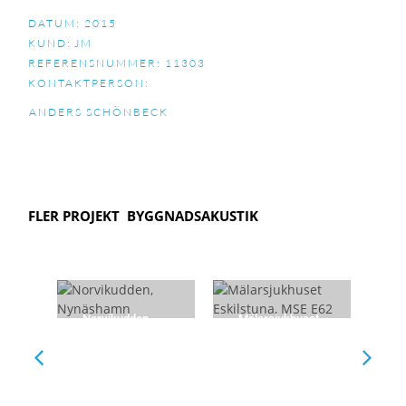
DATUM: 2015
KUND:
JM
REFERENSNUMMER: 11303
KONTAKTPERSON:
ANDERS SCHÖNBECK
FLER PROJEKT
BYGGNADSAKUSTIK
Norvikudden,
Mälarsjukhuset
Ri
Nynäshamn
Eskilstuna
by
sk