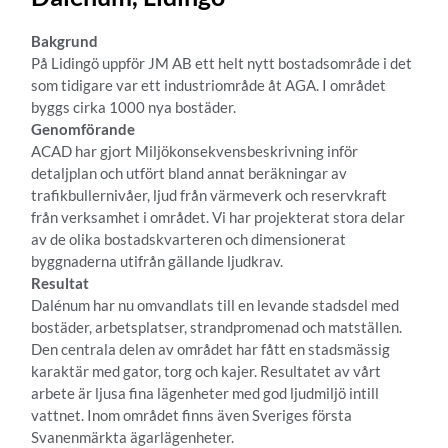
Bakgrund
På Lidingö uppför JM AB ett helt nytt bostadsområde i det
som tidigare var ett industriområde åt AGA. I området
byggs cirka 1000 nya bostäder.
Genomförande
ACAD har gjort Miljökonsekvensbeskrivning inför
detaljplan och utfört bland annat beräkningar av
trafikbullernivåer, ljud från värmeverk och reservkraft
från verksamhet i området. Vi har projekterat stora delar
av de olika bostadskvarteren och dimensionerat
byggnaderna utifrån gällande ljudkrav.
Resultat
Dalénum har nu omvandlats till en levande stadsdel med
bostäder, arbetsplatser, strandpromenad och matställen.
Den centrala delen av området har fått en stadsmässig
karaktär med gator, torg och kajer. Resultatet av vårt
arbete är ljusa fina lägenheter med god ljudmiljö intill
vattnet. Inom området finns även Sveriges första
Svanenmärkta ägarlägenheter.