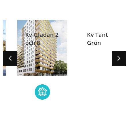
Kv Gladan 2
Kv Tant
och 8
Grön