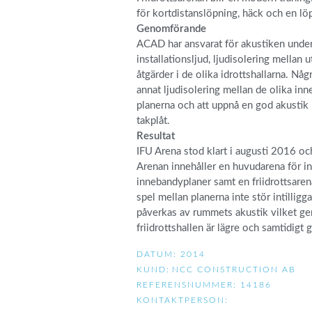
för kortdistanslöpning, häck och en lö
Genomförande
ACAD har ansvarat för akustiken under 
installationsljud, ljudisolering mellan
åtgärder i de olika idrottshallarna. Någ
annat ljudisolering mellan de olika i
planerna och att uppnå en god akustik
takplåt.
Resultat
IFU Arena stod klart i augusti 2016 o
Arenan innehåller en huvudarena för inn
innebandyplaner samt en friidrottsarena
spel mellan planerna inte stör intilli
påverkas av rummets akustik vilket ger 
friidrottshallen är lägre och samtidigt
DATUM: 2014
KUND:
NCC CONSTRUCTION AB
REFERENSNUMMER: 14186
KONTAKTPERSON: