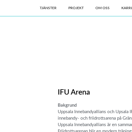
TJÄNSTER
PROJEKT
OM OSS
KARRI
IFU Arena
Bakgrund
Uppsala Innebandyallians och Upsala IF
innebandy- och friidrottsarena på Gränby
Uppsala Innebandyallians är en samma
Friidrottsarenan blir en modern träning