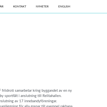
ÄR
KONTAKT
NYHETER
ENGLISH
 friidrott samarbetar kring byggandet av en ny
 sportfält i anslutning till Relitahallen.
nslutning av 17 innebandyföreningar.
sanläggning för alla grenar till exempel rakbana