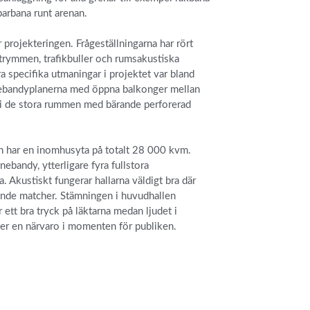
parbana runt arenan.
projekteringen. Frågeställningarna har rört
 utrymmen, trafikbuller och rumsakustiska
ra specifika utmaningar i projektet var bland
nnebandyplanerna med öppna balkonger mellan
 i de stora rummen med bärande perforerad
ch har en inomhusyta på totalt 28 000 kvm.
ebandy, ytterligare fyra fullstora
. Akustiskt fungerar hallarna väldigt bra där
ggande matcher. Stämningen i huvudhallen
ett bra tryck på läktarna medan ljudet i
 ger en närvaro i momenten för publiken.